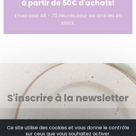
à partir de 50€ d'achats!
Envoi sous 48 - 72 heures pour les articles en
stock.
S'inscrire à la newsletter
Restez informé(e) des dernières actualités,
Ce site utilise des cookies et vous donne le contrôle
événements, promotions et offres exclusives
sur ceux que vous souhaitez activer.