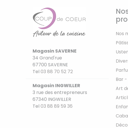
Nos
pro
Nos 
Pâtis
Magasin SAVERNE
Usten
34 Grand'rue
Diver
67700 SAVERNE
Parfu
Tel
03 88 70 52 72
Bar -
Magasin INGWILLER
Art d
3 rue des entrepreneurs
Artic
67340 INGWILLER
Tel
03 88 89 59 36
Enfan
Caba
Déco