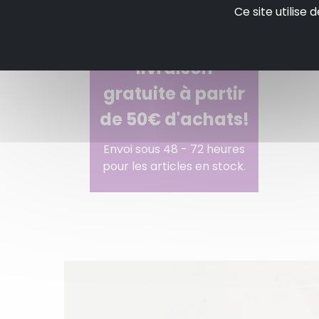
Ce site utilise
Profitez de la
livraison
gratuite à partir
de 50€ d'achats!
Envoi sous 48 - 72 heures
pour les articles en stock.