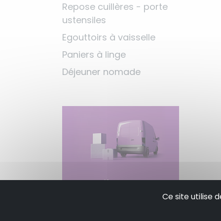
Repose cuillères - porte
ustensiles
Egouttoirs à vaisselle
Paniers à linge
Déjeuner nomade
Profitez de la
Ce site utilise
livraison
gratuite à partir