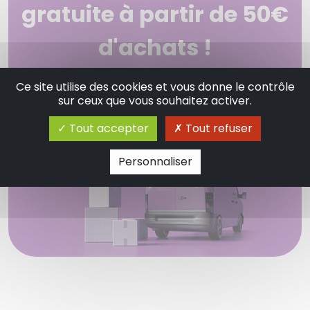
gratuite à partir de 50€
d'achats !
Envoi sous 48 - 72 heures pour les articles
Ce site utilise des cookies et vous donne le contrôle
en stock.
sur ceux que vous souhaitez activer.
Tout accepter
Tout refuser
Personnaliser