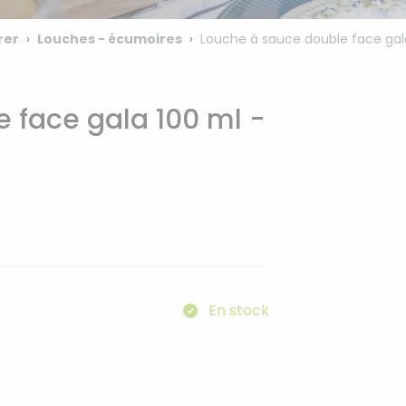
rer
Louches - écumoires
Louche à sauce double face gala
 face gala 100 ml -
En stock