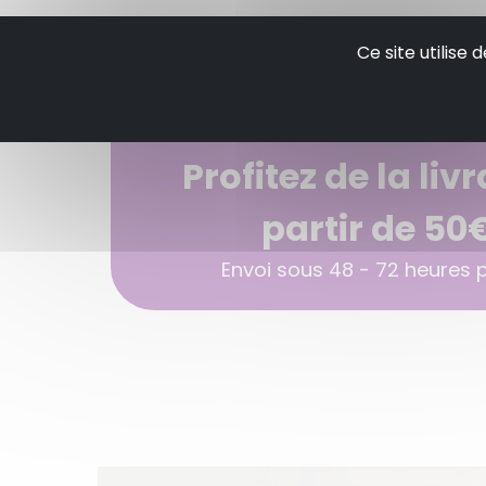
Ce site utilise
Profitez de la liv
partir de 50
Envoi sous 48 - 72 heures po