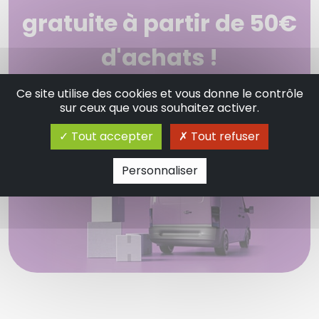
gratuite à partir de 50€
d'achats !
Envoi sous 48 - 72 heures pour les articles
Ce site utilise des cookies et vous donne le contrôle
en stock.
sur ceux que vous souhaitez activer.
Tout accepter
Tout refuser
Personnaliser