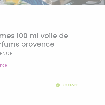
mes 100 ml voile de
arfums provence
VENCE
ence
En stock