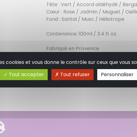
Tête : Vert / Accord aldéhydé / Ber
Cœur : Rose / Jadmin / Muguet / Oeillet
Fond : Santal / Musc / Héliotrope
Contenance: 100ml / 3.4 fl. oz.
Fabriqué en Provence
 des cookies et vous donne le contrôle sur ceux que vous so
Tremper les tiges de rotin dans le pa
imprégné les tiges et se diffuse dans
Tout accepter
Tout refuser
Personnaliser
Temps de diffusion entre 1 et 2 mois 