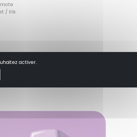
gamote
 / Iris
uhaitez activer.
rfum. Au bout de 24 heures le parfum a
 l’atmosphère.
selon l’environnement.