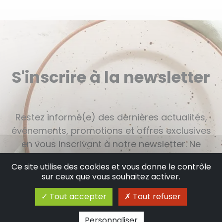
S'inscrire à la newsletter
Restez informé(e) des dernières actualités,
événements, promotions et offres exclusives
en vous inscrivant à notre newsletter. Ne
manquez aucune nouveauté et bénéficiez
Ce site utilise des cookies et vous donne le contrôle
d'informations exclusives en vous abonnant
sur ceux que vous souhaitez activer.
dès maintenant.
Tout accepter
Tout refuser
Personnaliser