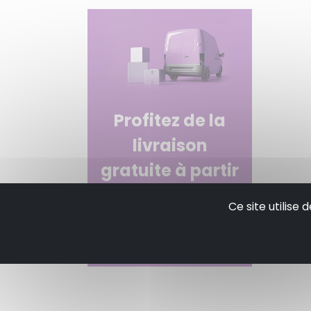
Profitez de la
livraison
gratuite à partir
de 50€ d'achats!
Ce site utilise
Envoi sous 48 - 72 heures
pour les articles en stock.