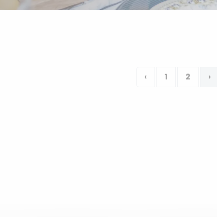
‹
1
2
›